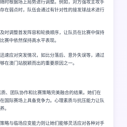
随时根据场上局势进行调整。例如，对方强攻主攻手
存在弱点时，队伍会通过有针对性的接发球战术进行
及时调整首发阵容和轮换顺序，让队员在比赛中保持
比赛中依然保持高水平表现。
迅速应对突发情况，如比分落后、意外失误等，通过
够在澳门站脱颖而出的重要原因之一。
素质、团队协作和比赛策略完美融合的结果。她们在
在国际赛场上具备竞争力。心理素质与抗压能力让队
养。
策略与临场应变能力则让她们能够灵活应对各种对手