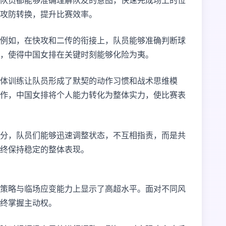
队员都能够准确理解队友的意图，快速完成场上的位
成攻防转换，提升比赛效率。
例如，在快攻和二传的衔接上，队员能够准确判断球
，使得中国女排在关键时刻能够化险为夷。
体训练让队员形成了默契的动作习惯和战术思维模
作，中国女排将个人能力转化为整体实力，使比赛表
分，队员们能够迅速调整状态，不互相指责，而是共
终保持稳定的整体表现。
策略与临场应变能力上显示了高超水平。面对不同风
终掌握主动权。