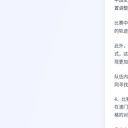
中国女
置调整
比赛中
的轨迹
此外，
式，这
现更加
队伍内
同寻找
4、比
在澳门
格的对