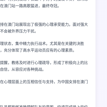
排在澳门站一路高歌猛进，最终夺冠。
排在澳门站展现出了极强的心理承受能力。面对强大
不会被外界压力干扰。
理状态，集中精力执行战术。尤其是在关键的决胜
力，充分体现了高水平运动员应有的心理素质。
提醒，教练及时进行心理疏导，形成了积极向上的比
度自信，从容应对各种挑战。
在心理层面上的互相信任与支持，为中国女排在澳门