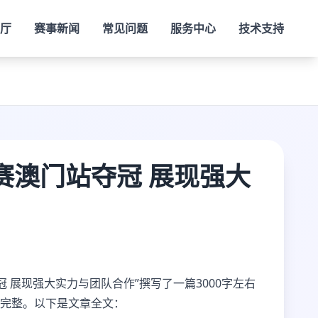
舰厅
赛事新闻
常见问题
服务中心
技术支持
赛澳门站夺冠 展现强大
 展现强大实力与团队合作”撰写了一篇3000字左右
完整。以下是文章全文：