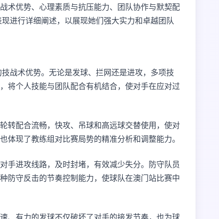
战术优势、心理素质与抗压能力、团队协作与默契配
表现进行详细阐述，以展现她们强大实力和卓越团队
的技战术优势。无论是发球、拦网还是进攻，多项技
，将个人技能与团队配合有机结合，使对手在应对过
轮转配合流畅，快攻、吊球和高远球交替使用，使对
也体现了教练组对比赛局势的精准分析和调整能力。
对手进攻线路，及时封堵，有效减少失分。防守队员
种防守反击的节奏控制能力，使球队在澳门站比赛中
速、有力的发球不仅破坏了对手的接发节奏，也为球