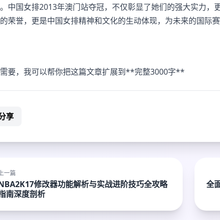
。中国女排2013年澳门站夺冠，不仅彰显了她们的强大实力，
的荣誉，更是中国女排精神和文化的生动体现，为未来的国际赛
需要，我可以帮你把这篇文章扩展到**完整3000字**
分享
上一篇
NBA2K17修改器功能解析与实战进阶技巧全攻略
全
指南深度剖析