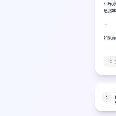
和局势
是赛事
---
如果你