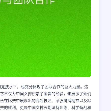
的竞技水平，也充分体现了团队合作的巨大力量。这
它不仅为中国女排积累了宝贵的经验，也展示了她们
伍在比赛中展现出的高超技艺、顽强拼搏精神以及默
赛的胜利，更是中国女排长期坚持训练、科学备战和