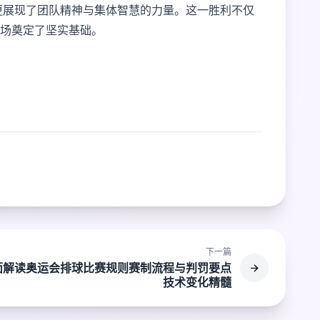
更展现了团队精神与集体智慧的力量。这一胜利不仅
场奠定了坚实基础。
下一篇
面解读奥运会排球比赛规则赛制流程与判罚要点
技术变化精髓