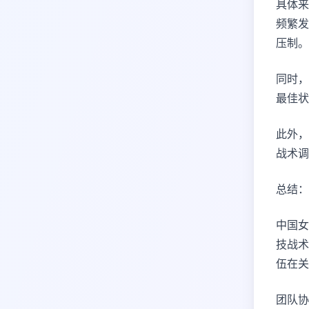
具体来
频繁发
压制。
同时，
最佳状
此外，
战术调
总结：
中国女
技战术
伍在关
团队协